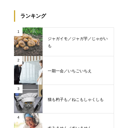
ランキング
1
ジャガイモ／ジャガ芋／じゃがい
も
2
一期一会／いちごいちえ
3
猫も杓子も／ねこもしゃくしも
4
すみません／すいません