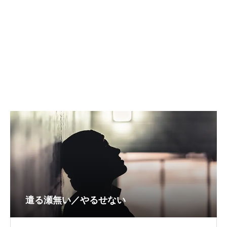
遣る瀬無い／やるせない