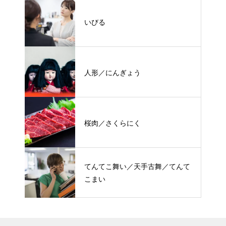
いびる
人形／にんぎょう
桜肉／さくらにく
てんてこ舞い／天手古舞／てんて
こまい