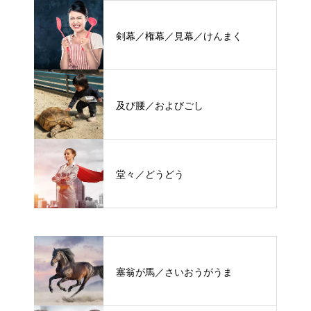
剣幕／権幕／見幕／けんまく
及び腰／およびごし
堂々／どうどう
塞翁が馬／さいおうがうま