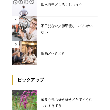
四六時中／しろくじちゅう
4
不甲斐ない／腑甲斐ない／ふがい
ない
5
辟易／へきえき
ピックアップ
蓼食う虫も好き好き／たでくうむ
しもすきずき