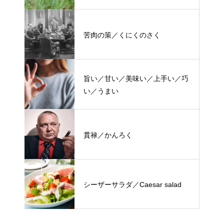
苦肉の策／くにくのさく
旨い／甘い／美味い／上手い／巧
い／うまい
貫禄／かんろく
シーザーサラダ／Caesar salad