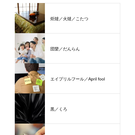
炬燵／火燵／こたつ
団欒／だんらん
エイプリルフール／April fool
黒／くろ