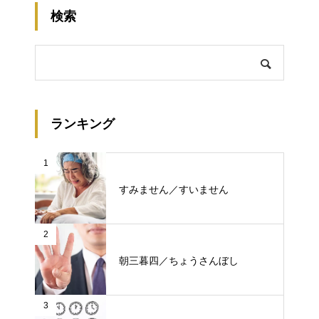
検索
ランキング
1
すみません／すいません
2
朝三暮四／ちょうさんぼし
3