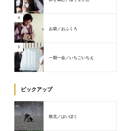
4
お袋／おふくろ
5
一期一会／いちごいちえ
ピックアップ
敗北／はいぼく