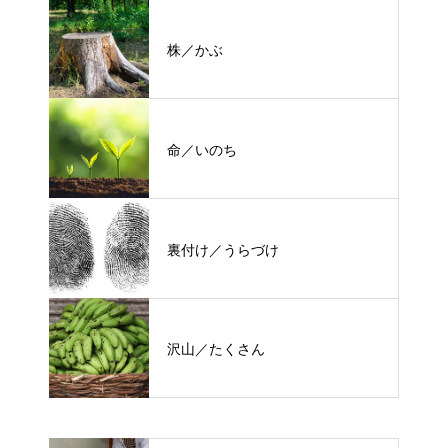
株／かぶ
命／いのち
裏付け／うらづけ
沢山／たくさん