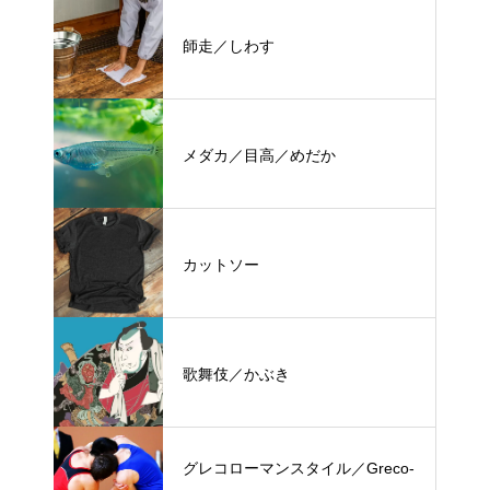
師走／しわす
メダカ／目高／めだか
カットソー
歌舞伎／かぶき
グレコローマンスタイル／Greco-