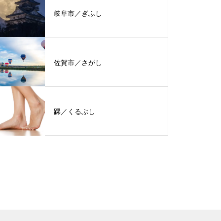
岐阜市／ぎふし
佐賀市／さがし
踝／くるぶし