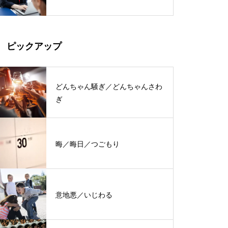
ピックアップ
どんちゃん騒ぎ／どんちゃんさわ
ぎ
晦／晦日／つごもり
意地悪／いじわる