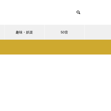
趣味・娯楽
50音