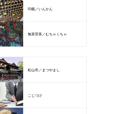
印鑑／いんかん
無茶苦茶／むちゃくちゃ
松山市／まつやまし
こじつけ