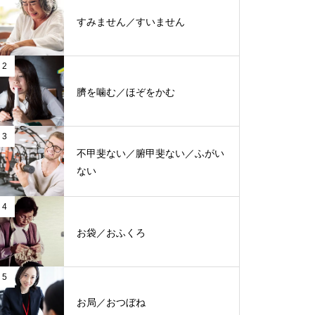
すみません／すいません
2
臍を噛む／ほぞをかむ
3
不甲斐ない／腑甲斐ない／ふがい
ない
4
お袋／おふくろ
5
お局／おつぼね