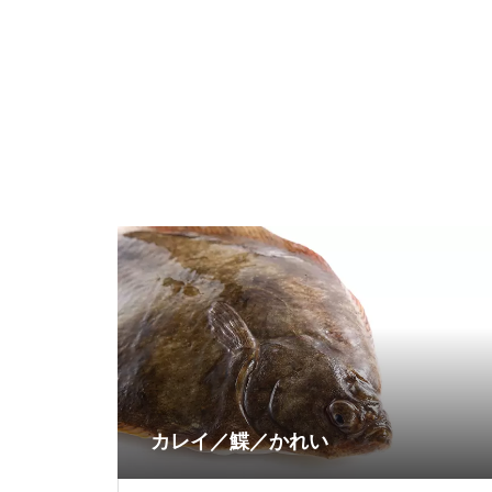
カレイ／鰈／かれい