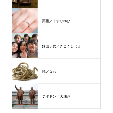
薬指／くすりゆび
帰国子女／きこくしじょ
縄／なわ
テポドン／大浦洞