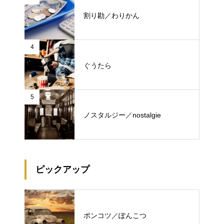
割り勘／わりかん
4
ぐうたら
5
ノスタルジー／nostalgie
ピックアップ
ポンコツ／ぽんこつ