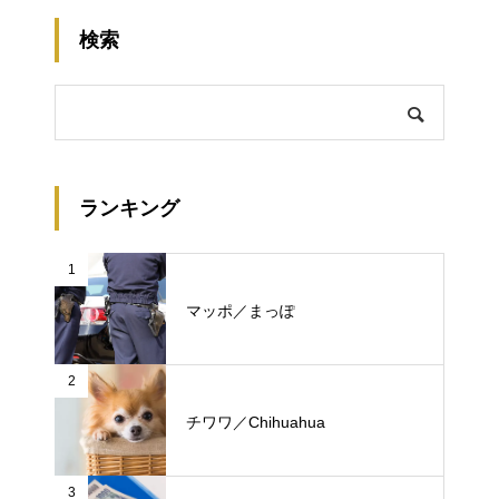
検索
ランキング
1
マッポ／まっぽ
2
チワワ／Chihuahua
3