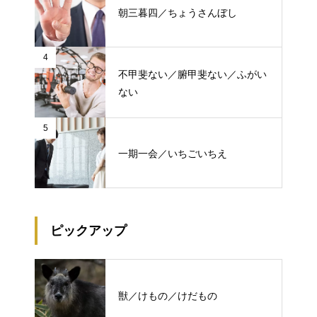
朝三暮四／ちょうさんぼし
4
不甲斐ない／腑甲斐ない／ふがい
ない
5
一期一会／いちごいちえ
ピックアップ
獣／けもの／けだもの