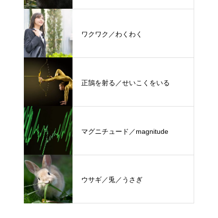
ワクワク／わくわく
正鵠を射る／せいこくをいる
マグニチュード／magnitude
ウサギ／兎／うさぎ