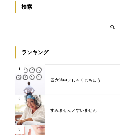
検索
ランキング
1
四六時中／しろくじちゅう
2
すみません／すいません
3