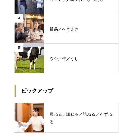
4
辟易／へきえき
5
ウシ／牛／うし
ピックアップ
尋ねる／訊ねる／訪ねる／たずね
る