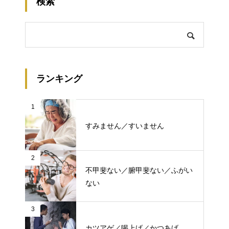
検索
ランキング
1
すみません／すいません
2
不甲斐ない／腑甲斐ない／ふがい
ない
3
カツアゲ／喝上げ／かつあげ