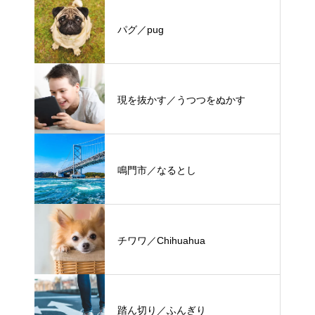
パグ／pug
現を抜かす／うつつをぬかす
鳴門市／なるとし
チワワ／Chihuahua
踏ん切り／ふんぎり