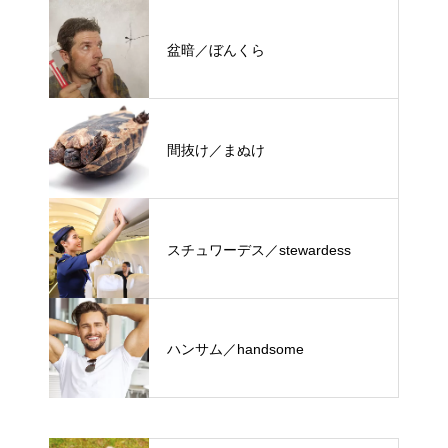
盆暗／ぼんくら
間抜け／まぬけ
スチュワーデス／stewardess
ハンサム／handsome