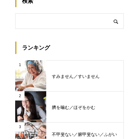
検索
ランキング
1
すみません／すいません
2
臍を噛む／ほぞをかむ
3
不甲斐ない／腑甲斐ない／ふがい