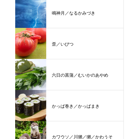
鳴神月／なるかみづき
歪／いびつ
六日の菖蒲／むいかのあやめ
かっぱ巻き／かっぱまき
カワウソ／川獺／獺／かわうそ