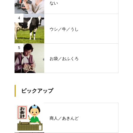
ない
4
ウシ／牛／うし
5
お袋／おふくろ
ピックアップ
商人／あきんど