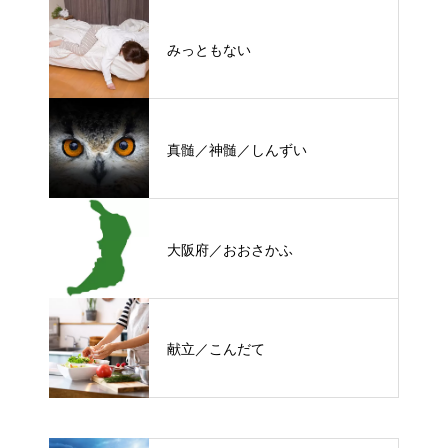
みっともない
真髄／神髄／しんずい
大阪府／おおさかふ
献立／こんだて