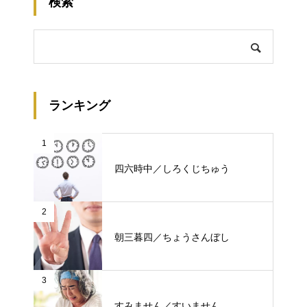
検索
ランキング
1
四六時中／しろくじちゅう
2
朝三暮四／ちょうさんぼし
3
すみません／すいません