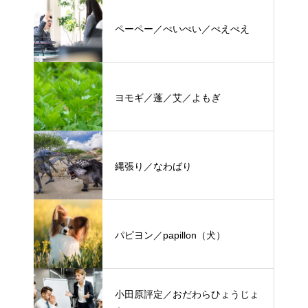
ペーペー／ぺいぺい／ぺえぺえ
ヨモギ／蓬／艾／よもぎ
縄張り／なわばり
パピヨン／papillon（犬）
小田原評定／おだわらひょうじょ