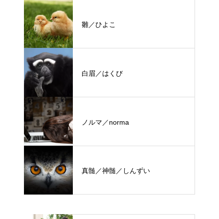
雛／ひよこ
白眉／はくび
ノルマ／norma
真髄／神髄／しんずい