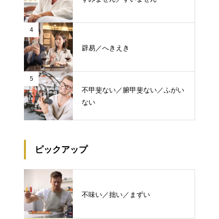
4
辟易／へきえき
5
不甲斐ない／腑甲斐ない／ふがい
ない
ピックアップ
不味い／拙い／まずい