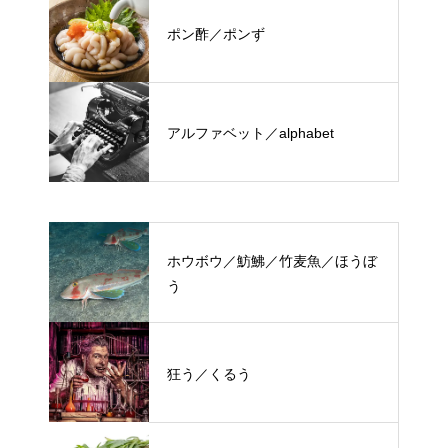
ポン酢／ポンず
アルファベット／alphabet
ホウボウ／魴鮄／竹麦魚／ほうぼ
う
狂う／くるう