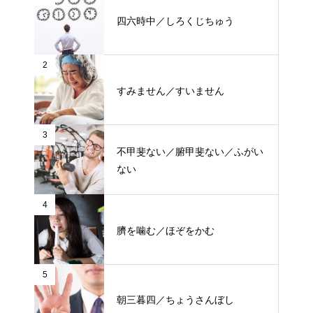
四六時中／しろくじちゅう
2
すみません／すいません
3
不甲斐ない／腑甲斐ない／ふがい
ない
4
臍を噛む／ほぞをかむ
5
朝三暮四／ちょうさんぼし