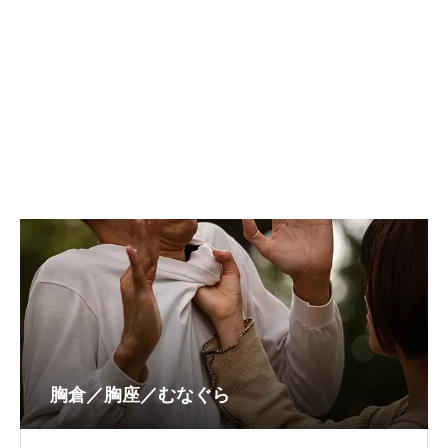
胸倉／胸座／むなぐら