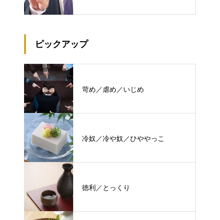
ピックアップ
苛め／虐め／いじめ
冷奴／冷や奴／ひややっこ
徳利／とっくり