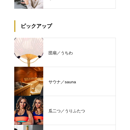
ピックアップ
団扇／うちわ
サウナ／sauna
瓜二つ／うりふたつ