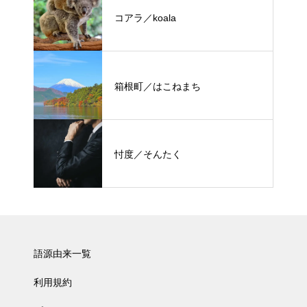
コアラ／koala
箱根町／はこねまち
忖度／そんたく
語源由来一覧
利用規約