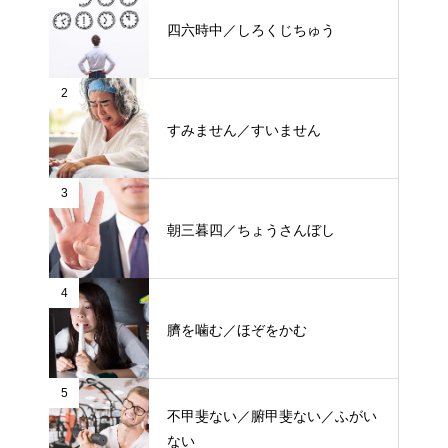
四六時中／しろくじちゅう
2
すみません／すいません
3
朝三暮四／ちょうさんぼし
4
臍を噛む／ほぞをかむ
5
不甲斐ない／腑甲斐ない／ふがい
ない