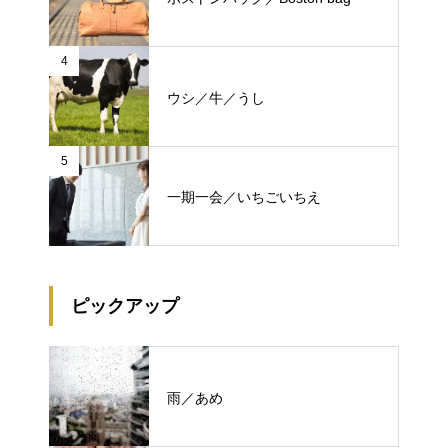
4
ウシ／牛／うし
5
一期一会／いちごいちえ
ピックアップ
雨／あめ