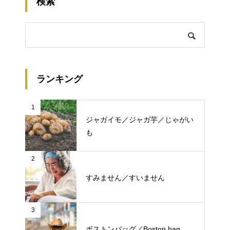
検索
ランキング
1
ジャガイモ／ジャガ芋／じゃがい
も
2
すみません／すいません
3
ボストンバッグ／Boston bag