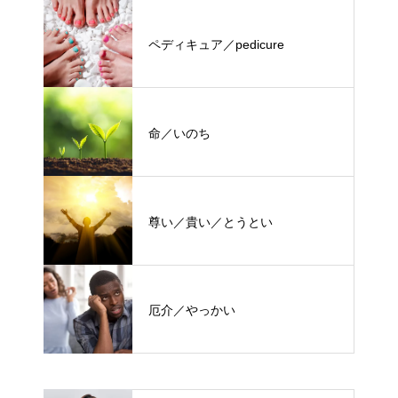
ペディキュア／pedicure
命／いのち
尊い／貴い／とうとい
厄介／やっかい