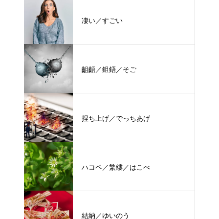
凄い／すごい
齟齬／鉏鋙／そご
捏ち上げ／でっちあげ
ハコベ／繁縷／はこべ
結納／ゆいのう