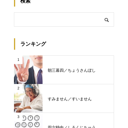
検索
ランキング
1
朝三暮四／ちょうさんぼし
2
すみません／すいません
3
四六時中／しろくじちゅう