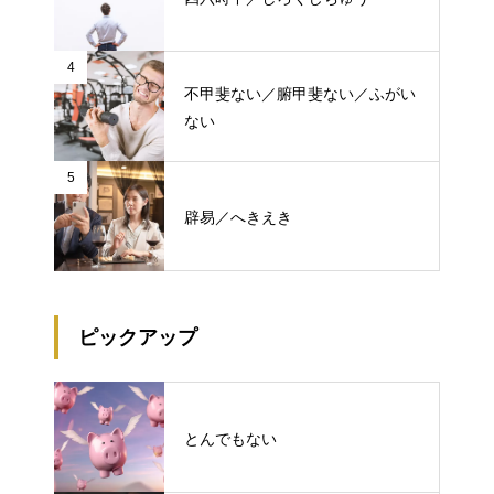
4
不甲斐ない／腑甲斐ない／ふがい
ない
5
辟易／へきえき
ピックアップ
とんでもない