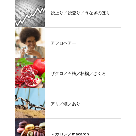
鰻上り／鰻登り／うなぎのぼり
アフロヘアー
ザクロ／石榴／柘榴／ざくろ
アリ／蟻／あり
マカロン／macaron