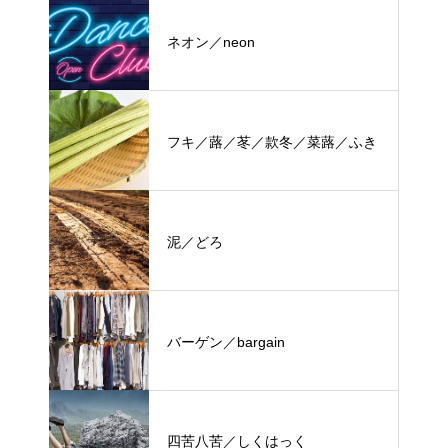
ネオン／neon
フキ／蕗／苳／款冬／菜蕗／ふき
泥／どろ
バーゲン／bargain
四苦八苦／しくはっく