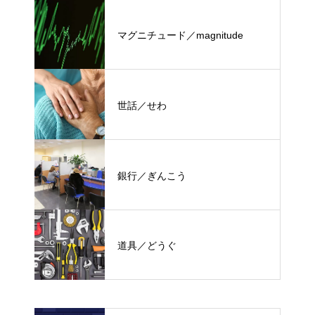
マグニチュード／magnitude
世話／せわ
銀行／ぎんこう
道具／どうぐ