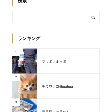
検索
ランキング
1
マッポ／まっぽ
2
チワワ／Chihuahua
3
割り勘／わりかん