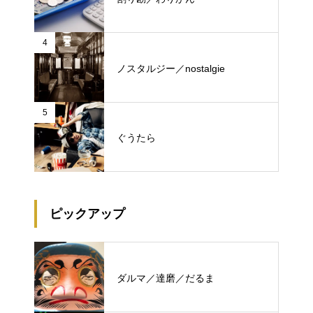
4
ノスタルジー／nostalgie
5
ぐうたら
ピックアップ
ダルマ／達磨／だるま