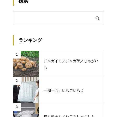
検索
ランキング
1
ジャガイモ／ジャガ芋／じゃがい
も
2
一期一会／いちごいちえ
3
猫も杓子も／ねこもしゃくしも