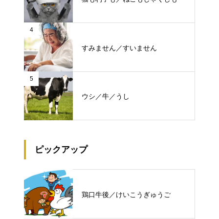
4
すみません／すいません
5
ウシ／牛／うし
ピックアップ
鶏口牛後／けいこうぎゅうご