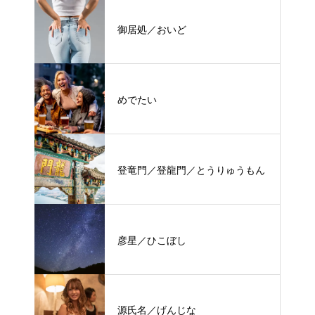
御居処／おいど
めでたい
登竜門／登龍門／とうりゅうもん
彦星／ひこぼし
源氏名／げんじな