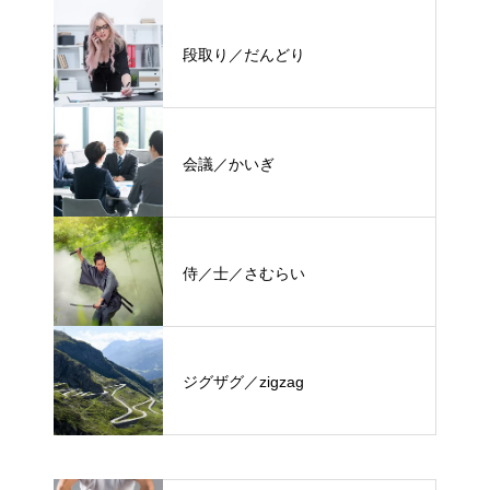
段取り／だんどり
会議／かいぎ
侍／士／さむらい
ジグザグ／zigzag