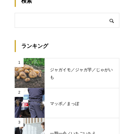
検索
ランキング
1
ジャガイモ／ジャガ芋／じゃがい
も
2
マッポ／まっぽ
3
一期一会／いちごいちえ