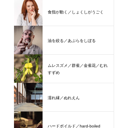
食指が動く／しょくしがうごく
油を絞る／あぶらをしぼる
ムレスズメ／群雀／金雀花／むれ
すずめ
濡れ縁／ぬれえん
ハードボイルド／hard-boiled