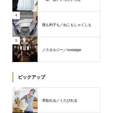
4
猫も杓子も／ねこもしゃくしも
5
ノスタルジー／nostalgie
ピックアップ
草臥れる／くたびれる