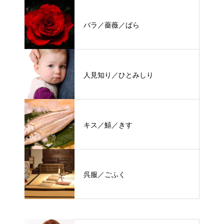
バラ／薔薇／ばら
人見知り／ひとみしり
キス／鱚／きす
呉服／ごふく