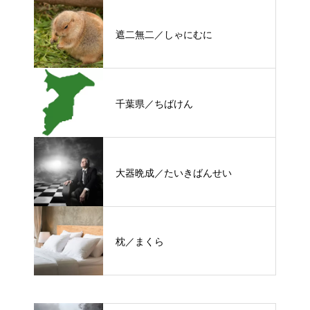
遮二無二／しゃにむに
千葉県／ちばけん
大器晩成／たいきばんせい
枕／まくら