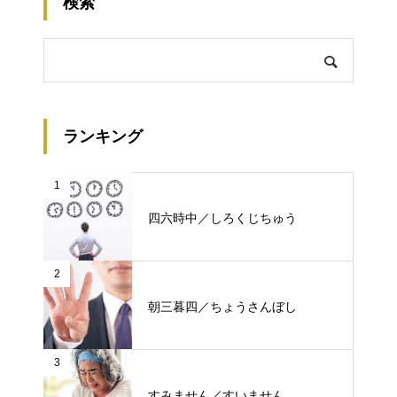
検索
ランキング
1
四六時中／しろくじちゅう
2
朝三暮四／ちょうさんぼし
3
すみません／すいません