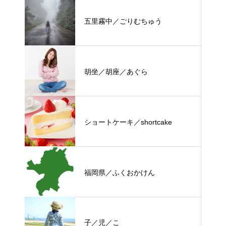
五里霧中／ごりむちゅう
胡坐／胡座／あぐら
ショートケーキ／shortcake
福岡県／ふくおかけん
子／児／こ