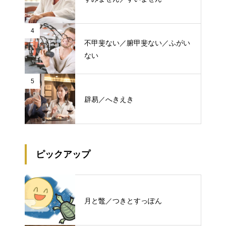
4
不甲斐ない／腑甲斐ない／ふがい
ない
5
辟易／へきえき
ピックアップ
月と鼈／つきとすっぽん