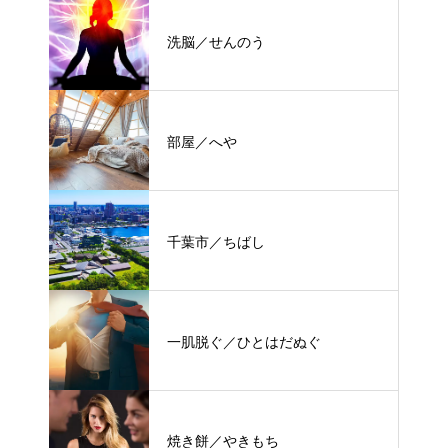
洗脳／せんのう
部屋／へや
千葉市／ちばし
一肌脱ぐ／ひとはだぬぐ
焼き餅／やきもち