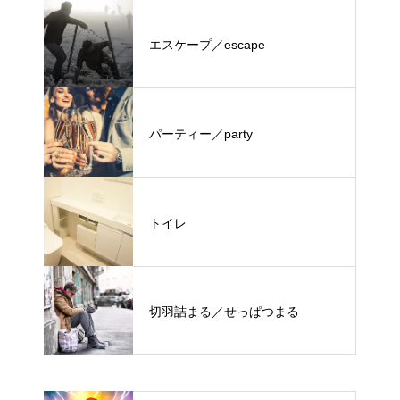
エスケープ／escape
パーティー／party
トイレ
切羽詰まる／せっぱつまる