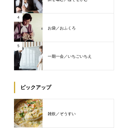
4
お袋／おふくろ
5
一期一会／いちごいちえ
ピックアップ
雑炊／ぞうすい