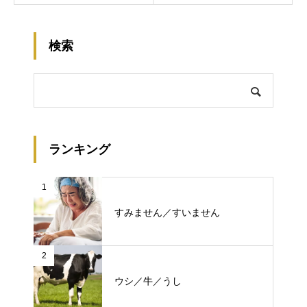
検索
ランキング
1
すみません／すいません
2
ウシ／牛／うし