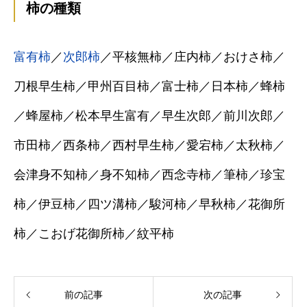
柿の種類
富有柿
／
次郎柿
／平核無柿／庄内柿／おけさ柿／
刀根早生柿／甲州百目柿／富士柿／日本柿／蜂柿
／蜂屋柿／松本早生富有／早生次郎／前川次郎／
市田柿／西条柿／西村早生柿／愛宕柿／太秋柿／
会津身不知柿／身不知柿／西念寺柿／筆柿／珍宝
柿／伊豆柿／四ツ溝柿／駿河柿／早秋柿／花御所
柿／こおげ花御所柿／紋平柿
前の記事
次の記事