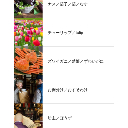
ナス／茄子／茄／なす
チューリップ／tulip
ズワイガニ／楚蟹／ずわいがに
お裾分け／おすそわけ
坊主／ぼうず