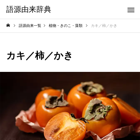
語源由来辞典
語源由来一覧
植物・きのこ・藻類
カキ／柿／かき
カキ／柿／かき