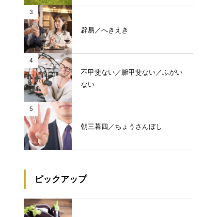
3
辟易／へきえき
4
不甲斐ない／腑甲斐ない／ふがい
ない
5
朝三暮四／ちょうさんぼし
ピックアップ