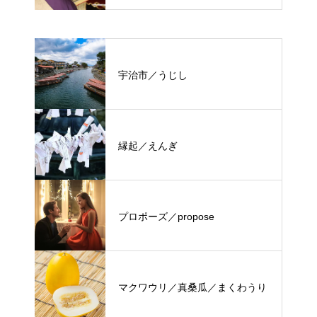
宇治市／うじし
縁起／えんぎ
プロポーズ／propose
マクワウリ／真桑瓜／まくわうり