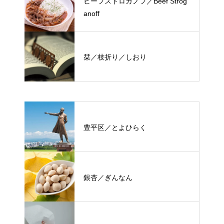
ビーフストロガノフ／Beef Strog
anoff
栞／枝折り／しおり
豊平区／とよひらく
銀杏／ぎんなん