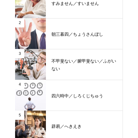
すみません／すいません
2
朝三暮四／ちょうさんぼし
3
不甲斐ない／腑甲斐ない／ふがい
ない
4
四六時中／しろくじちゅう
5
辟易／へきえき