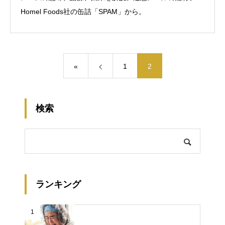
Homel Foods社の缶詰「SPAM」から。
«
1
2
検索
ランキング
1