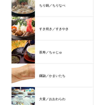
ちり鍋／ちりなべ
すき焼き／すきやき
茶寿／ちゃじゅ
鎌鼬／かまいたち
大童／おおわらわ