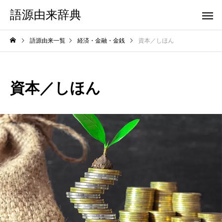
語源由来辞典
語源由来一覧
経済・金融・金銭
資本／しほん
資本／しほん