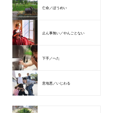
亡命／ぼうめい
止ん事無い／やんごとない
下手／へた
意地悪／いじわる