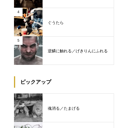
4
ぐうたら
5
逆鱗に触れる／げきりんにふれる
ピックアップ
魂消る／たまげる