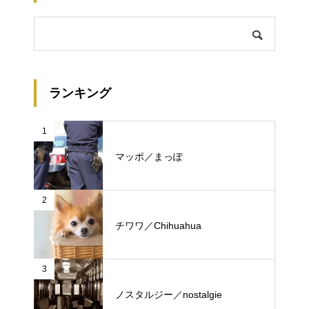
ランキング
1
マッポ／まっぽ
2
チワワ／Chihuahua
3
ノスタルジー／nostalgie