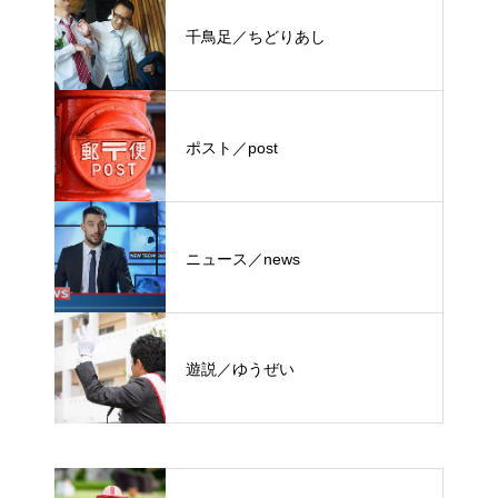
千鳥足／ちどりあし
ポスト／post
ニュース／news
遊説／ゆうぜい