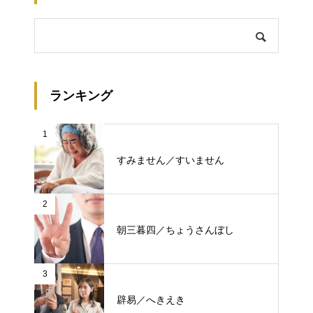
ランキング
1
すみません／すいません
2
朝三暮四／ちょうさんぼし
3
辟易／へきえき