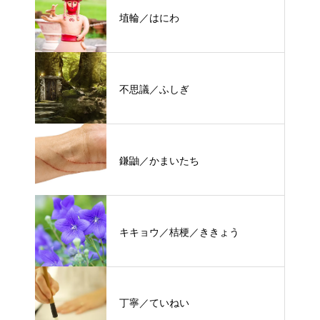
埴輪／はにわ
不思議／ふしぎ
鎌鼬／かまいたち
キキョウ／桔梗／ききょう
丁寧／ていねい