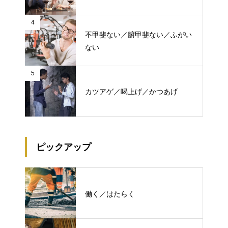
4
不甲斐ない／腑甲斐ない／ふがい
ない
5
カツアゲ／喝上げ／かつあげ
ピックアップ
働く／はたらく