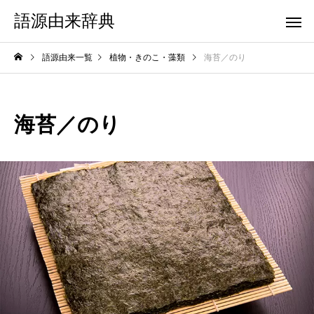
語源由来辞典
語源由来一覧
植物・きのこ・藻類
海苔／のり
海苔／のり