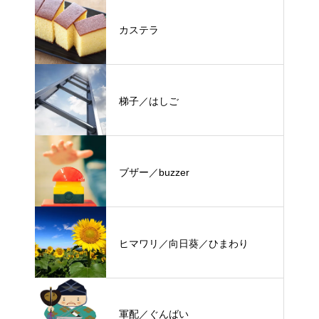
カステラ
梯子／はしご
ブザー／buzzer
ヒマワリ／向日葵／ひまわり
軍配／ぐんばい