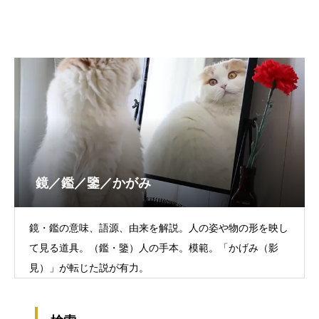
鏡／鑑／鑒／かがみ
鏡・鑑の意味、語源、由来を解説。人の姿や物の形を映し
て見る道具。（鑑・鑒）人の手本。模範。「かげみ（影
見）」が転じた説が有力。