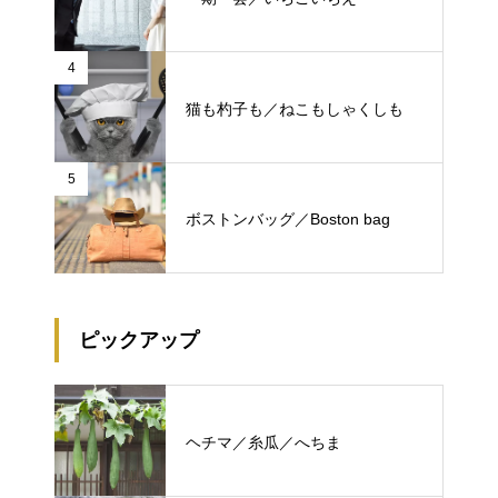
4
猫も杓子も／ねこもしゃくしも
5
ボストンバッグ／Boston bag
ピックアップ
ヘチマ／糸瓜／へちま