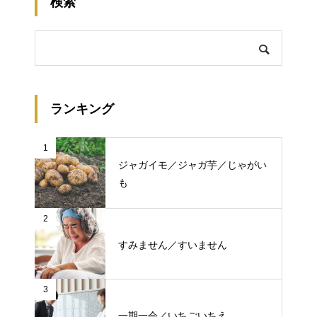
検索
ランキング
1
ジャガイモ／ジャガ芋／じゃがい
も
2
すみません／すいません
3
一期一会／いちごいちえ