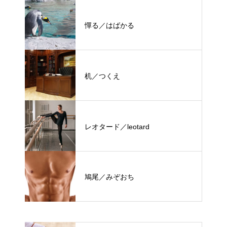
憚る／はばかる
机／つくえ
レオタード／leotard
鳩尾／みぞおち