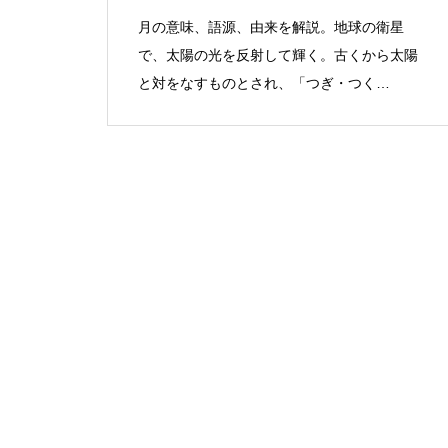
月の意味、語源、由来を解説。地球の衛星
で、太陽の光を反射して輝く。古くから太陽
と対をなすものとされ、「つぎ・つく
（次）」の説が有力。