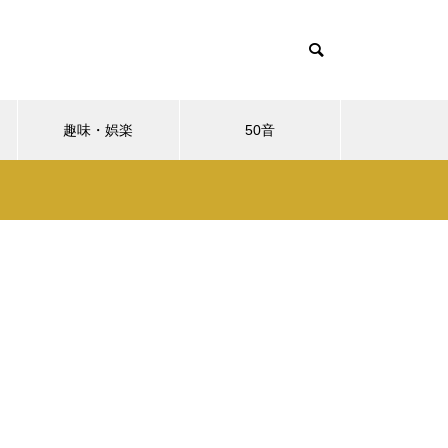
趣味・娯楽
50音