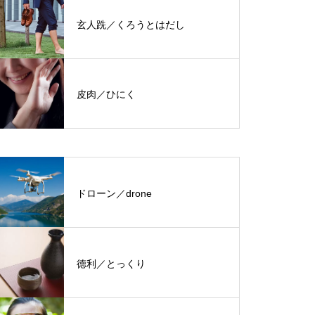
玄人跣／くろうとはだし
皮肉／ひにく
ドローン／drone
徳利／とっくり