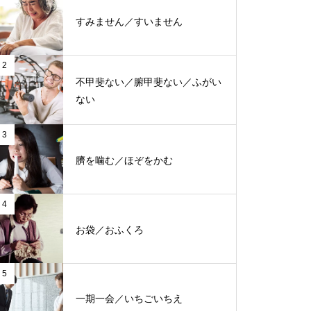
すみません／すいません
2
不甲斐ない／腑甲斐ない／ふがい
ない
3
臍を噛む／ほぞをかむ
4
お袋／おふくろ
5
一期一会／いちごいちえ