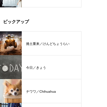
ピックアップ
捲土重来／けんどちょうらい
今日／きょう
チワワ／Chihuahua