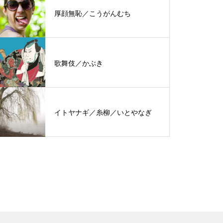
厚顔無恥／こうがんむち
歌舞伎／かぶき
イトヤナギ／糸柳／いとやなぎ