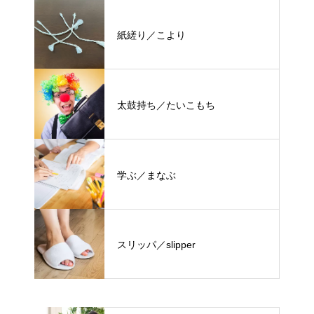
紙縒り／こより
太鼓持ち／たいこもち
学ぶ／まなぶ
スリッパ／slipper