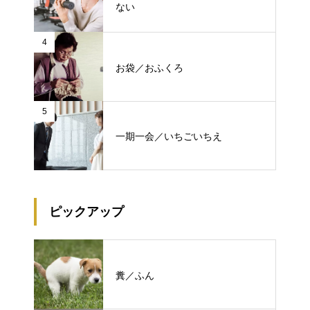
ない
4
お袋／おふくろ
5
一期一会／いちごいちえ
ピックアップ
糞／ふん