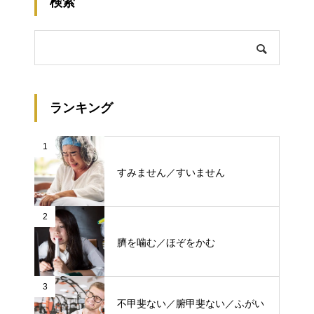
検索
ランキング
1
すみません／すいません
2
臍を噛む／ほぞをかむ
3
不甲斐ない／腑甲斐ない／ふがい