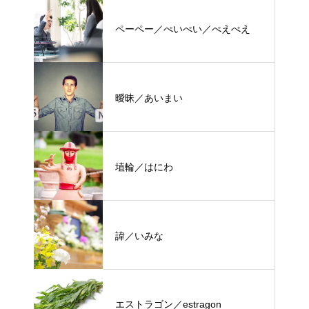
ペーペー／ぺいぺい／ぺえぺえ
曖昧／あいまい
埴輪／はにわ
諱／いみな
エストラゴン／estragon