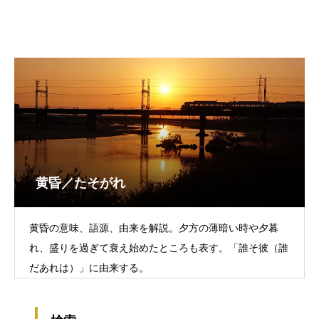
黄昏／たそがれ
黄昏の意味、語源、由来を解説。夕方の薄暗い時や夕暮
れ、盛りを過ぎて衰え始めたところも表す。「誰そ彼（誰
だあれは）」に由来する。