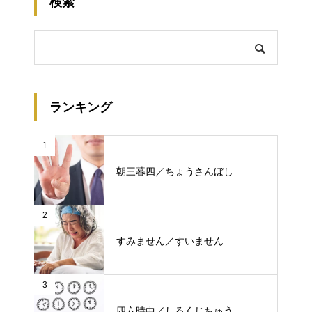
検索
ランキング
1
朝三暮四／ちょうさんぼし
2
すみません／すいません
3
四六時中／しろくじちゅう