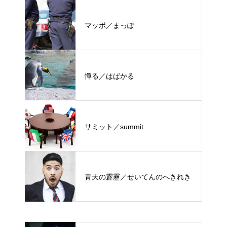
マッポ／まっぽ
憚る／はばかる
サミット／summit
青天の霹靂／せいてんのへきれき