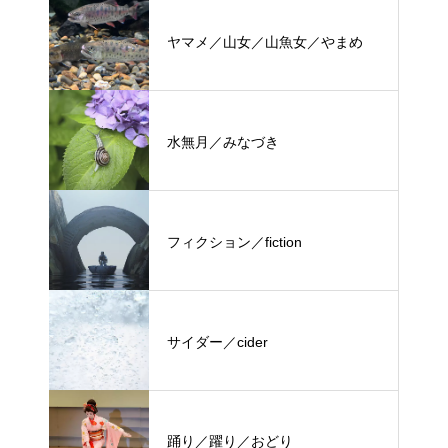
ヤマメ／山女／山魚女／やまめ
水無月／みなづき
フィクション／fiction
サイダー／cider
踊り／躍り／おどり