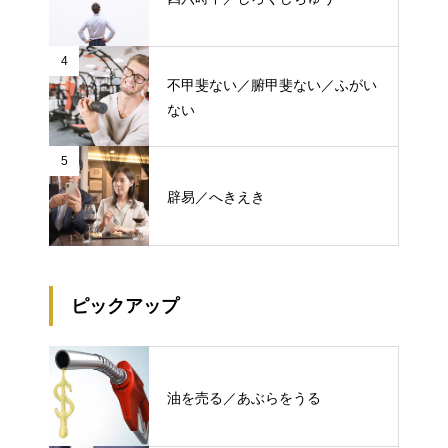
4
不甲斐ない／腑甲斐ない／ふがい
ない
5
辟易／へきえき
ピックアップ
油を売る／あぶらをうる