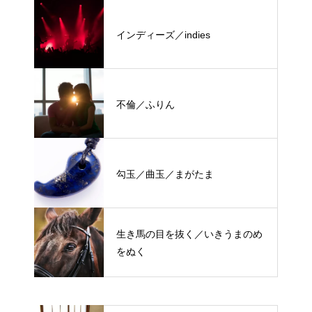
インディーズ／indies
不倫／ふりん
勾玉／曲玉／まがたま
生き馬の目を抜く／いきうまのめ
をぬく