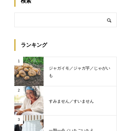
検索
ランキング
1
ジャガイモ／ジャガ芋／じゃがい
も
2
すみません／すいません
3
一期一会／いちごいちえ