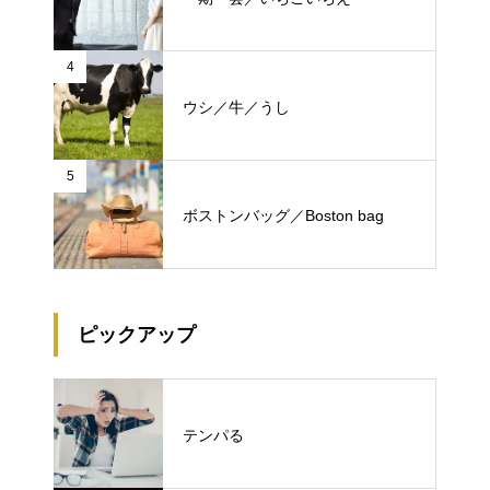
4
ウシ／牛／うし
5
ボストンバッグ／Boston bag
ピックアップ
テンパる