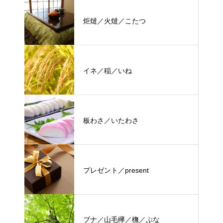
炬燵／火燵／こたつ
イネ／稲／いね
板わさ／いたわさ
プレゼント／present
ブナ／山毛欅／橅／ぶな