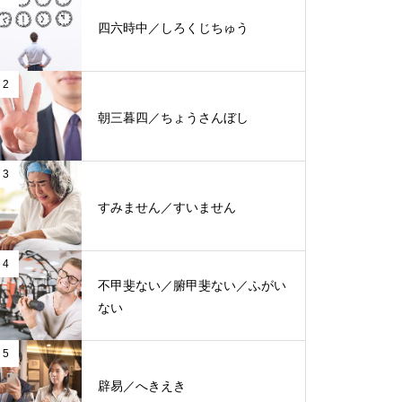
四六時中／しろくじちゅう
2
朝三暮四／ちょうさんぼし
3
すみません／すいません
4
不甲斐ない／腑甲斐ない／ふがい
ない
5
辟易／へきえき