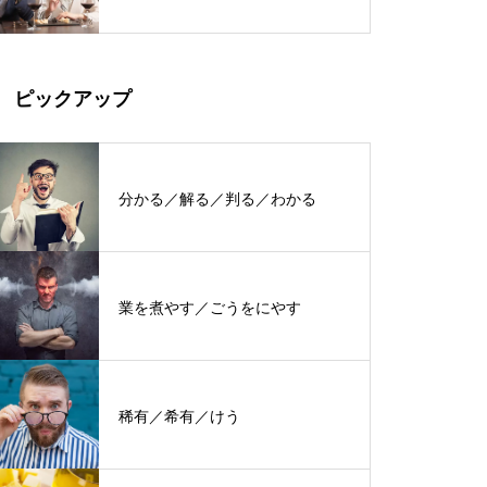
ピックアップ
分かる／解る／判る／わかる
業を煮やす／ごうをにやす
稀有／希有／けう