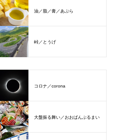
油／脂／膏／あぶら
峠／とうげ
コロナ／corona
大盤振る舞い／おおばんぶるまい