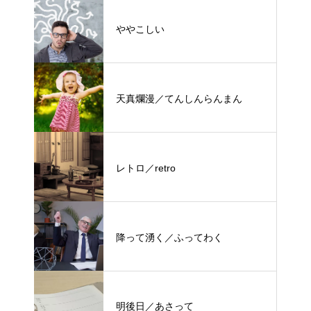
ややこしい
天真爛漫／てんしんらんまん
レトロ／retro
降って湧く／ふってわく
明後日／あさって