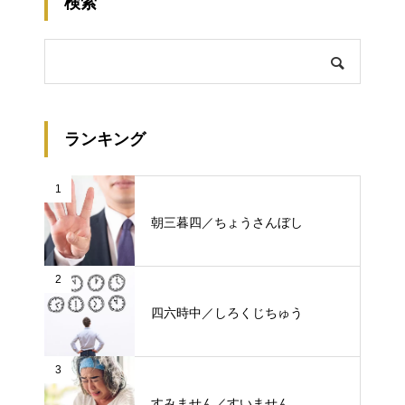
検索
ランキング
1
朝三暮四／ちょうさんぼし
2
四六時中／しろくじちゅう
3
すみません／すいません