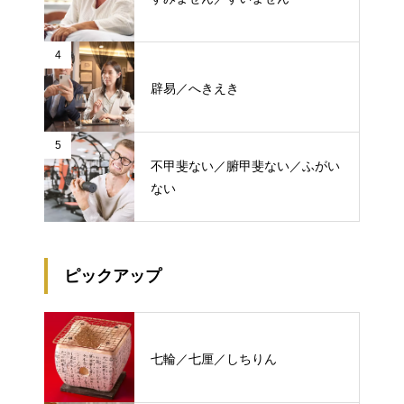
4
辟易／へきえき
5
不甲斐ない／腑甲斐ない／ふがい
ない
ピックアップ
七輪／七厘／しちりん