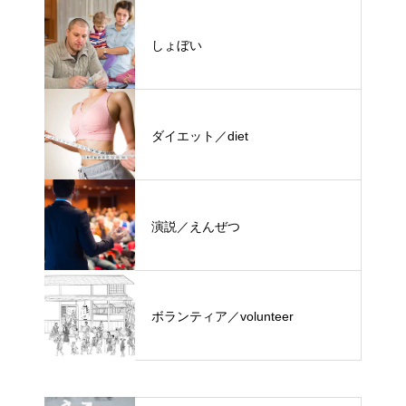
しょぼい
ダイエット／diet
演説／えんぜつ
ボランティア／volunteer