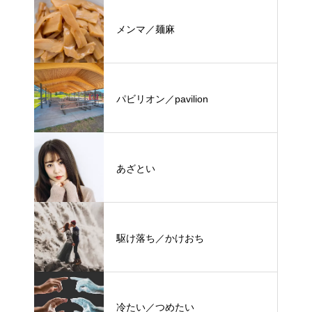
メンマ／麺麻
パビリオン／pavilion
あざとい
駆け落ち／かけおち
冷たい／つめたい