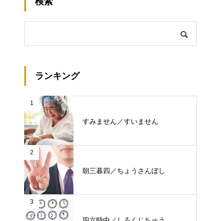
検索
ランキング
1
すみません／すいません
2
朝三暮四／ちょうさんぼし
3
四六時中／しろくじちゅう