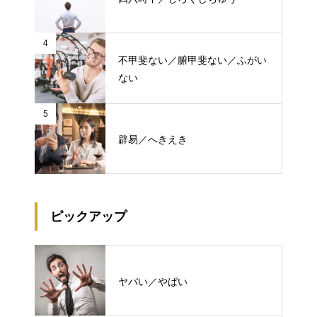
4
不甲斐ない／腑甲斐ない／ふがい
ない
5
辟易／へきえき
ピックアップ
ヤバい／やばい