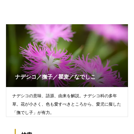
ナデシコ／撫子／瞿麦／なでしこ
ナデシコの意味、語源、由来を解説。ナデシコ科の多年
草。花が小さく、色も愛すべきところから、愛児に擬した
「撫でし子」が有力。