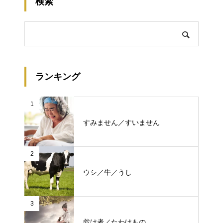
検索
ランキング
1
すみません／すいません
2
ウシ／牛／うし
3
戯け者／たわけもの