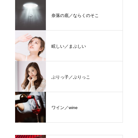
奈落の底／ならくのそこ
眩しい／まぶしい
ぶりっ子／ぶりっこ
ワイン／wine