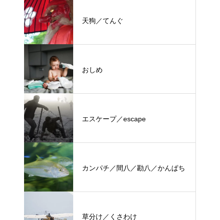
天狗／てんぐ
おしめ
エスケープ／escape
カンパチ／間八／勘八／かんぱち
草分け／くさわけ