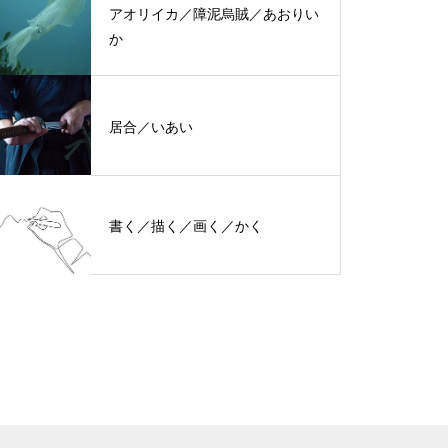
アオリイカ／障泥烏賊／あおりい
か
居合／いあい
書く／描く／画く／かく