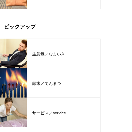
ピックアップ
生意気／なまいき
顛末／てんまつ
サービス／service