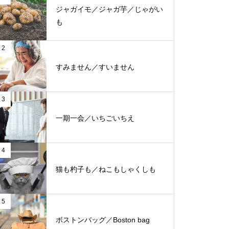
ジャガイモ／ジャガ芋／じゃがい
も
2
すみません／すいません
3
一期一会／いちごいちえ
4
猫も杓子も／ねこもしゃくしも
5
ボストンバッグ／Boston bag