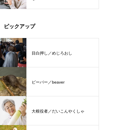
ピックアップ
目白押し／めじろおし
ビーバー／beaver
大根役者／だいこんやくしゃ