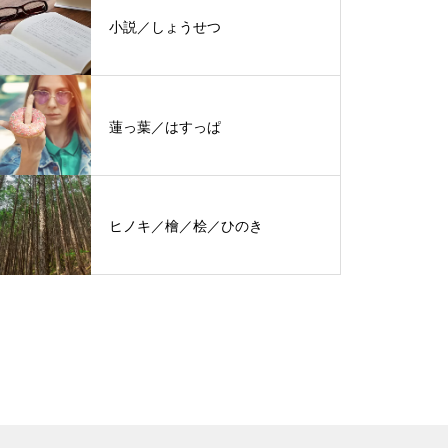
小説／しょうせつ
蓮っ葉／はすっぱ
ヒノキ／檜／桧／ひのき