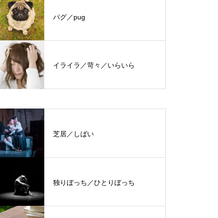
パグ／pug
イライラ／苛々／いらいら
芝居／しばい
独りぼっち／ひとりぼっち