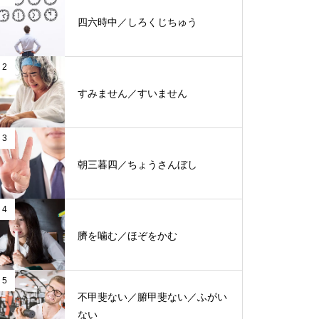
四六時中／しろくじちゅう
2
すみません／すいません
3
朝三暮四／ちょうさんぼし
4
臍を噛む／ほぞをかむ
5
不甲斐ない／腑甲斐ない／ふがい
ない