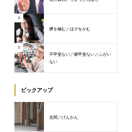
4
臍を噛む／ほぞをかむ
5
不甲斐ない／腑甲斐ない／ふがい
ない
ピックアップ
玄関／げんかん