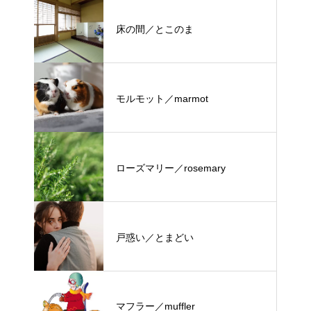
床の間／とこのま
モルモット／marmot
ローズマリー／rosemary
戸惑い／とまどい
マフラー／muffler