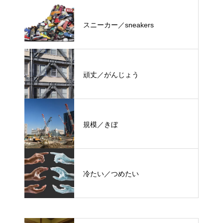
スニーカー／sneakers
頑丈／がんじょう
規模／きぼ
冷たい／つめたい