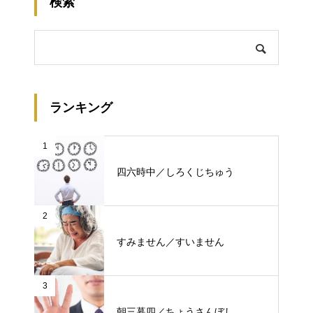
検索
ランキング
1
四六時中／しろくじちゅう
2
すみません／すいません
3
朝三暮四／ちょうさんぼし