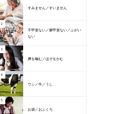
すみません／すいません
2
不甲斐ない／腑甲斐ない／ふがい
ない
3
臍を噛む／ほぞをかむ
4
ウシ／牛／うし
5
お袋／おふくろ