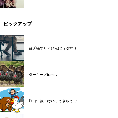
ピックアップ
貧乏揺すり／びんぼうゆすり
ターキー／turkey
鶏口牛後／けいこうぎゅうご