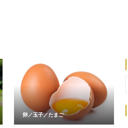
卵／玉子／たまご