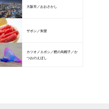
大阪市／おおさかし
ザボン／朱欒
カツオノエボシ／鰹の烏帽子／か
つおのえぼし