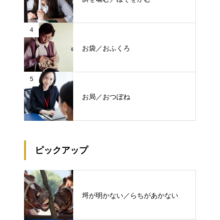
4
お袋／おふくろ
5
お局／おつぼね
ピックアップ
埒が明かない／らちがあかない