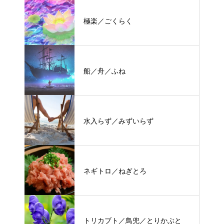
極楽／ごくらく
船／舟／ふね
水入らず／みずいらず
ネギトロ／ねぎとろ
トリカブト／鳥兜／とりかぶと