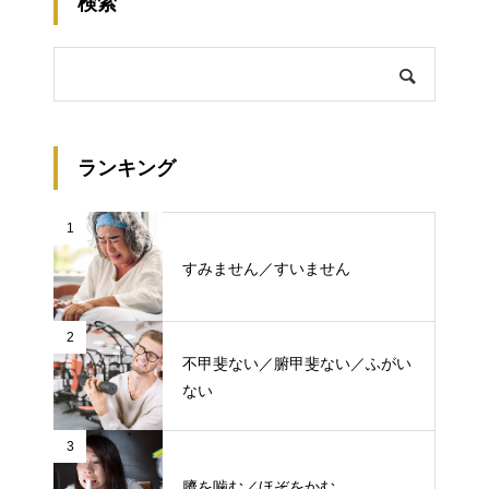
検索
ランキング
1
すみません／すいません
2
不甲斐ない／腑甲斐ない／ふがい
ない
3
臍を噛む／ほぞをかむ