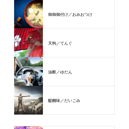
御御御付け／おみおつけ
天狗／てんぐ
油断／ゆだん
醍醐味／だいごみ