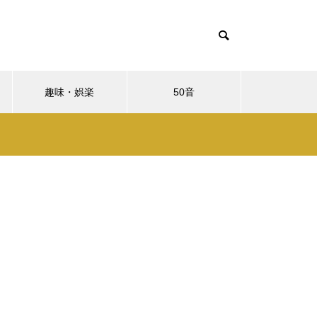
趣味・娯楽
50音