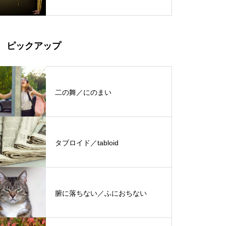
ピックアップ
二の舞／にのまい
タブロイド／tabloid
腑に落ちない／ふにおちない