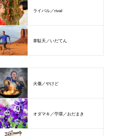
ライバル／rival
韋駄天／いだてん
火傷／やけど
オダマキ／苧環／おだまき