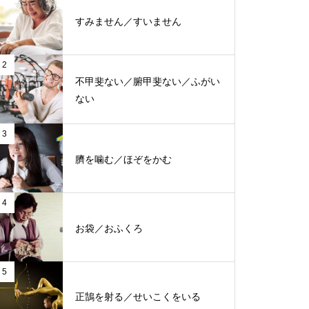
すみません／すいません
2
不甲斐ない／腑甲斐ない／ふがい
ない
3
臍を噛む／ほぞをかむ
4
お袋／おふくろ
5
正鵠を射る／せいこくをいる