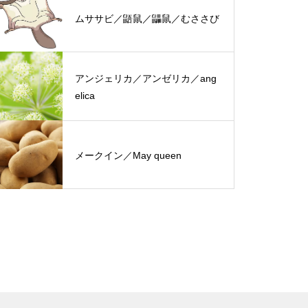
ムササビ／鼯鼠／鼺鼠／むささび
アンジェリカ／アンゼリカ／ang
elica
メークイン／May queen