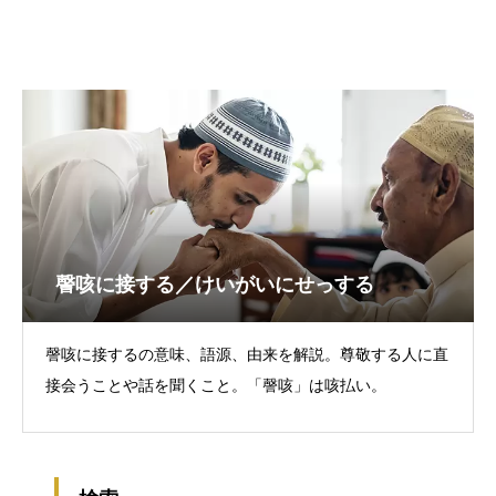
謦咳に接する／けいがいにせっする
謦咳に接するの意味、語源、由来を解説。尊敬する人に直
接会うことや話を聞くこと。「謦咳」は咳払い。