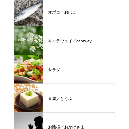
オボコ／おぼこ
キャラウェイ／caraway
サラダ
豆腐／とうふ
お陰様／おかげさま