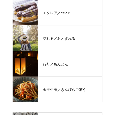
エクレア／éclair
訪れる／おとずれる
行灯／あんどん
金平牛蒡／きんぴらごぼう