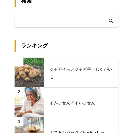
検索
ランキング
1
ジャガイモ／ジャガ芋／じゃがい
も
2
すみません／すいません
3
ボストンバッグ／Boston bag