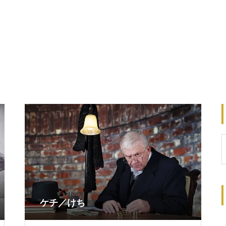
ケチ／けち