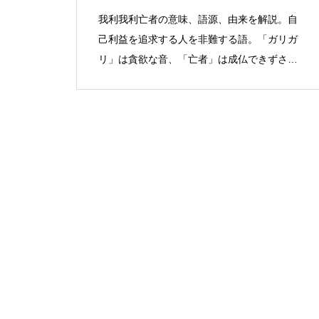
我利我利亡者の意味、語源、由来を解説。自
己利益を追求する人を非難する語。「ガリガ
リ」は貪欲な音、「亡者」は成仏できずさま
よう魂。