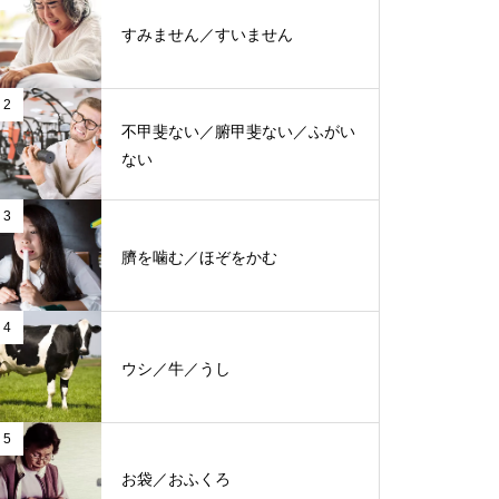
すみません／すいません
2
不甲斐ない／腑甲斐ない／ふがい
ない
3
臍を噛む／ほぞをかむ
4
ウシ／牛／うし
5
お袋／おふくろ