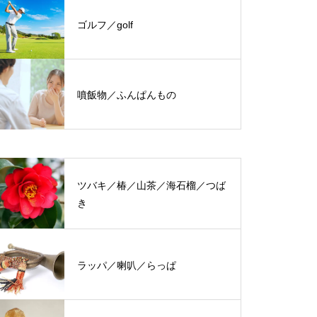
ゴルフ／golf
噴飯物／ふんぱんもの
ツバキ／椿／山茶／海石榴／つば
き
ラッパ／喇叭／らっぱ