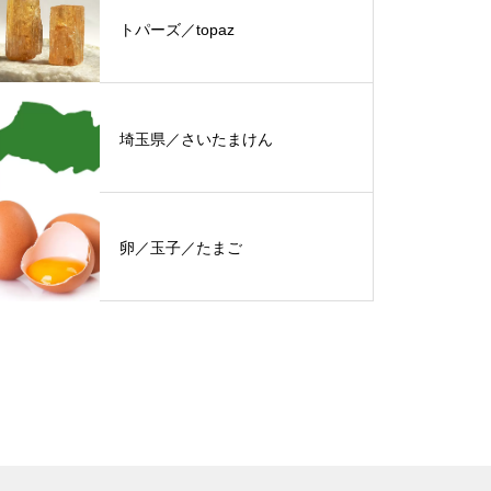
トパーズ／topaz
埼玉県／さいたまけん
卵／玉子／たまご