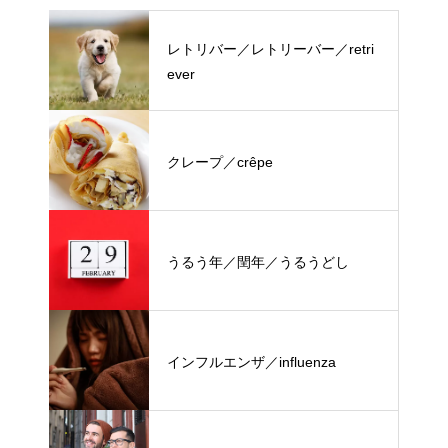
レトリバー／レトリーバー／retri
ever
クレープ／crêpe
うるう年／閏年／うるうどし
インフルエンザ／influenza