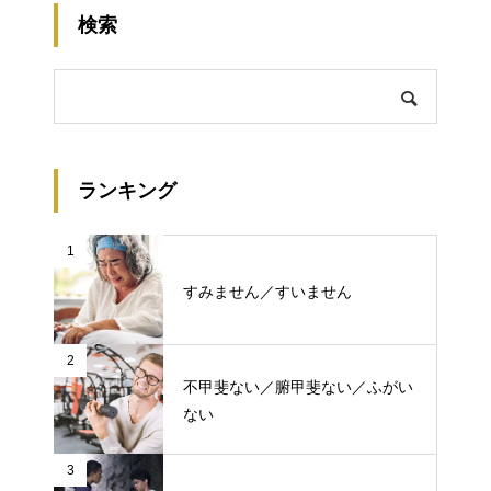
検索
ランキング
1
すみません／すいません
2
不甲斐ない／腑甲斐ない／ふがい
ない
3