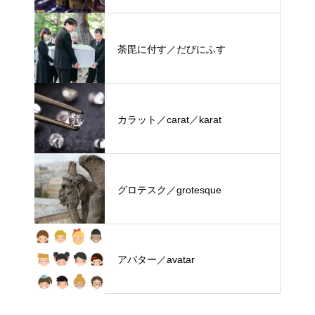
荼毘に付す／だびにふす
カラット／carat／karat
グロテスク／grotesque
アバター／avatar