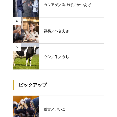
カツアゲ／喝上げ／かつあげ
4
辟易／へきえき
5
ウシ／牛／うし
ピックアップ
稽古／けいこ