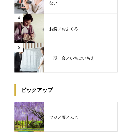
ない
4
お袋／おふくろ
5
一期一会／いちごいちえ
ピックアップ
フジ／藤／ふじ