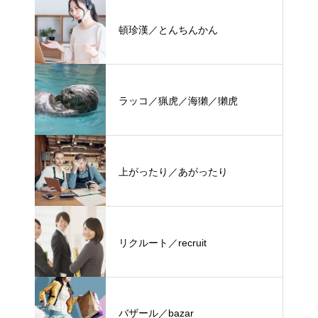
頓珍漢／とんちんかん
ラッコ／猟虎／海獺／獺虎
上がったり／あがったり
リクルート／recruit
バザール／bazar