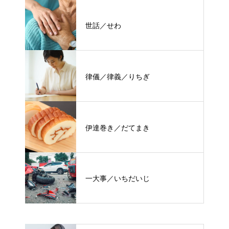
世話／せわ
律儀／律義／りちぎ
伊達巻き／だてまき
一大事／いちだいじ