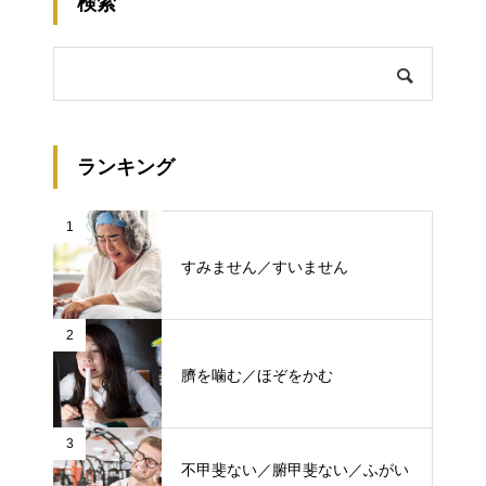
検索
ランキング
1
すみません／すいません
2
臍を噛む／ほぞをかむ
3
不甲斐ない／腑甲斐ない／ふがい