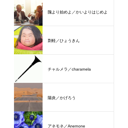
隗より始めよ／かいよりはじめよ
剽軽／ひょうきん
チャルメラ／charamela
陽炎／かげろう
アネモネ／Anemone