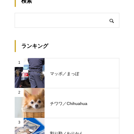
検索
ランキング
1
マッポ／まっぽ
2
チワワ／Chihuahua
3
割り勘／わりかん