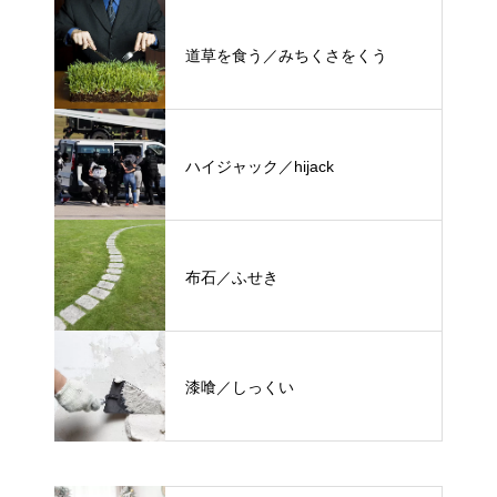
道草を食う／みちくさをくう
ハイジャック／hijack
布石／ふせき
漆喰／しっくい