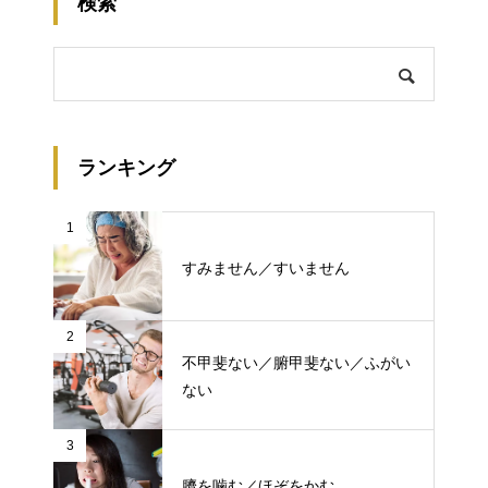
検索
ランキング
1
すみません／すいません
2
不甲斐ない／腑甲斐ない／ふがい
ない
3
臍を噛む／ほぞをかむ