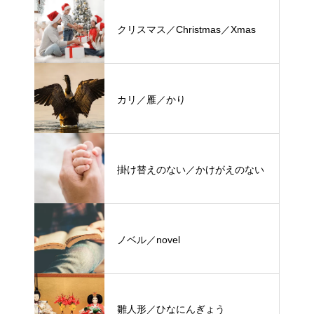
クリスマス／Christmas／Xmas
カリ／雁／かり
掛け替えのない／かけがえのない
ノベル／novel
雛人形／ひなにんぎょう