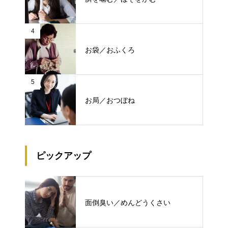
4
お袋／おふくろ
5
お局／おつぼね
ピックアップ
面倒臭い／めんどうくさい