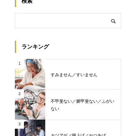
検索
ランキング
1
すみません／すいません
2
不甲斐ない／腑甲斐ない／ふがい
ない
3
カツアゲ／喝上げ／かつあげ