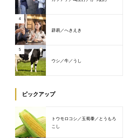
4
辟易／へきえき
5
ウシ／牛／うし
ピックアップ
トウモロコシ／玉蜀黍／とうもろ
こし