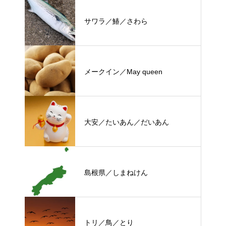
サワラ／鰆／さわら
メークイン／May queen
大安／たいあん／だいあん
島根県／しまねけん
トリ／鳥／とり