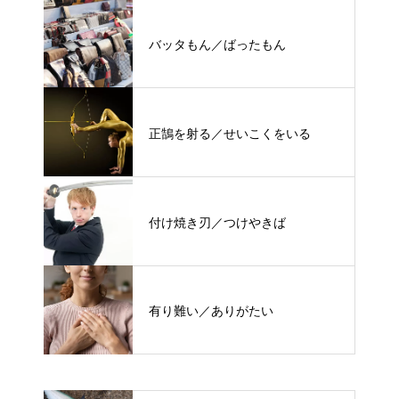
バッタもん／ばったもん
正鵠を射る／せいこくをいる
付け焼き刃／つけやきば
有り難い／ありがたい