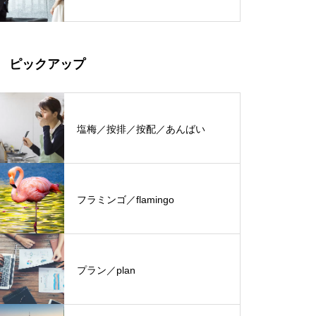
ピックアップ
塩梅／按排／按配／あんばい
フラミンゴ／flamingo
プラン／plan