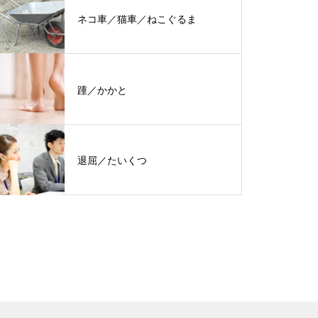
ネコ車／猫車／ねこぐるま
踵／かかと
退屈／たいくつ