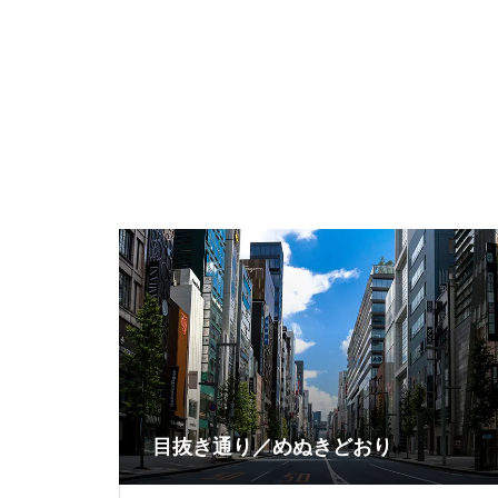
目抜き通り／めぬきどおり