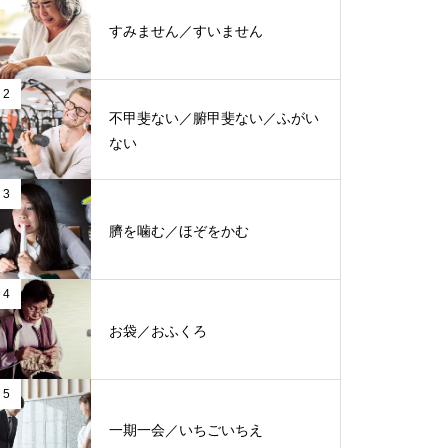
すみません／すいません
2
不甲斐ない／腑甲斐ない／ふがい
ない
3
臍を噛む／ほぞをかむ
4
お袋／おふくろ
5
一期一会／いちごいちえ