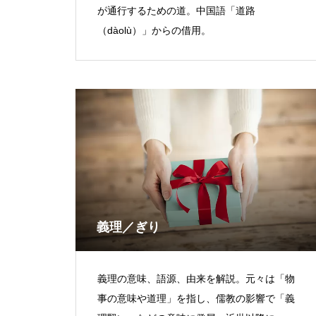
が通行するための道。中国語「道路
（dàolù）」からの借用。
義理／ぎり
義理の意味、語源、由来を解説。元々は「物
事の意味や道理」を指し、儒教の影響で「義