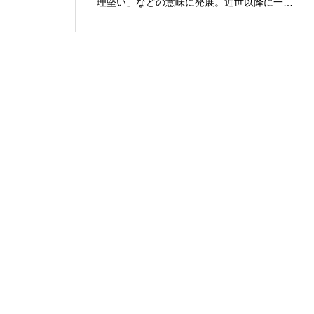
理堅い」などの意味に発展。近世以降に一般
に広まった。