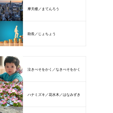
摩天楼／まてんろう
助長／じょちょう
泣きべそをかく／なきべそをかく
ハナミズキ／花水木／はなみずき