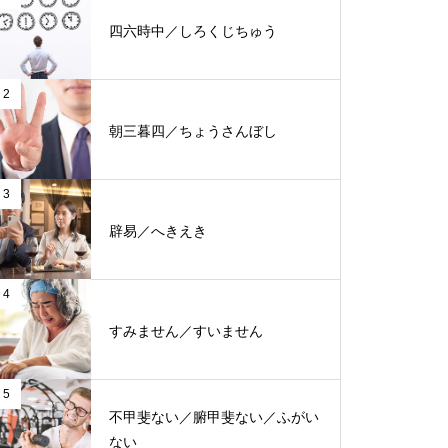
四六時中／しろくじちゅう
2
朝三暮四／ちょうさんぼし
3
辟易／へきえき
4
すみません／すいません
5
不甲斐ない／腑甲斐ない／ふがい
ない