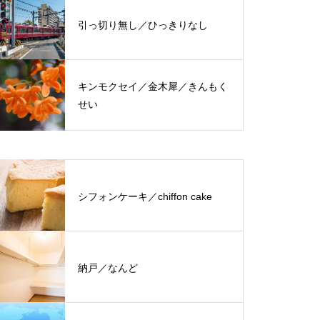
引っ切り無し／ひっきりなし
キンモクセイ／金木犀／きんもく
せい
シフォンケーキ／chiffon cake
納戸／なんど