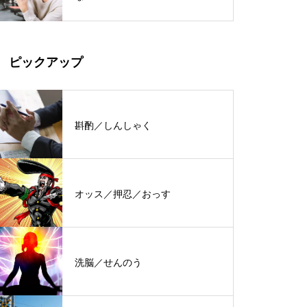
ピックアップ
斟酌／しんしゃく
オッス／押忍／おっす
洗脳／せんのう