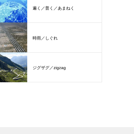
遍く／普く／あまねく
時雨／しぐれ
ジグザグ／zigzag