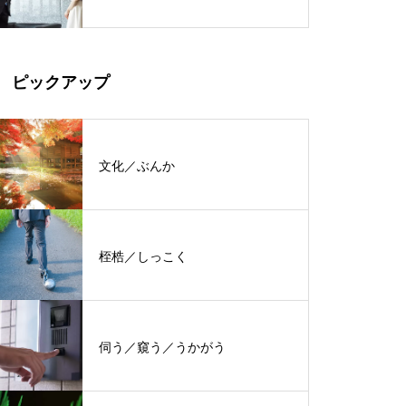
ピックアップ
文化／ぶんか
桎梏／しっこく
伺う／窺う／うかがう