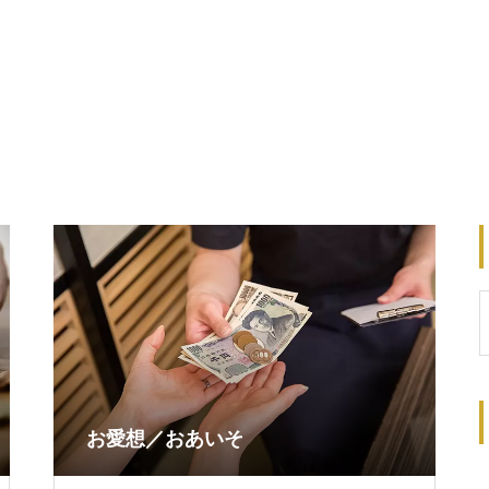
お愛想／おあいそ