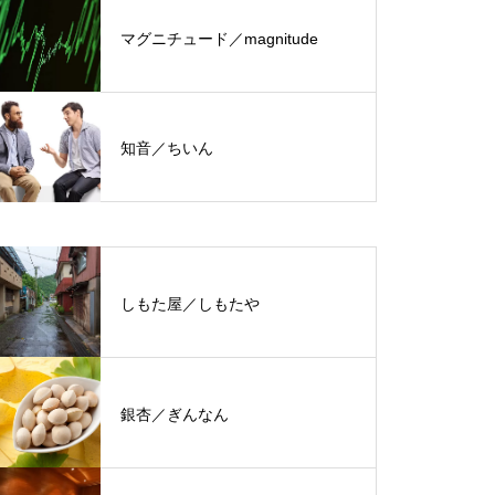
マグニチュード／magnitude
知音／ちいん
しもた屋／しもたや
銀杏／ぎんなん