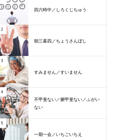
四六時中／しろくじちゅう
2
朝三暮四／ちょうさんぼし
3
すみません／すいません
4
不甲斐ない／腑甲斐ない／ふがい
ない
5
一期一会／いちごいちえ