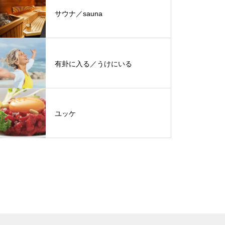
サウナ／sauna
有卦に入る／うけにいる
ユッケ