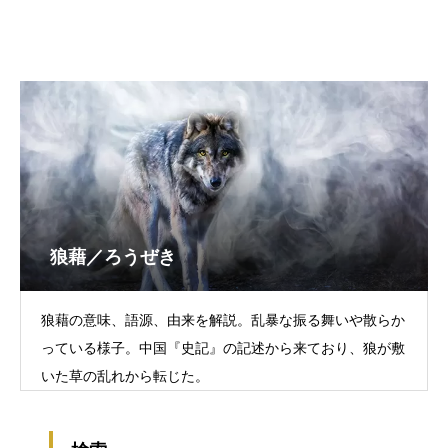
狼藉／ろうぜき
狼藉の意味、語源、由来を解説。乱暴な振る舞いや散らか
っている様子。中国『史記』の記述から来ており、狼が敷
いた草の乱れから転じた。