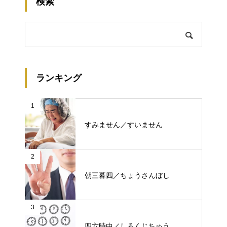
検索
ランキング
1
すみません／すいません
2
朝三暮四／ちょうさんぼし
3
四六時中／しろくじちゅう