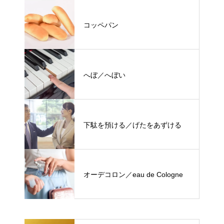
コッペパン
へぼ／へぼい
下駄を預ける／げたをあずける
オーデコロン／eau de Cologne