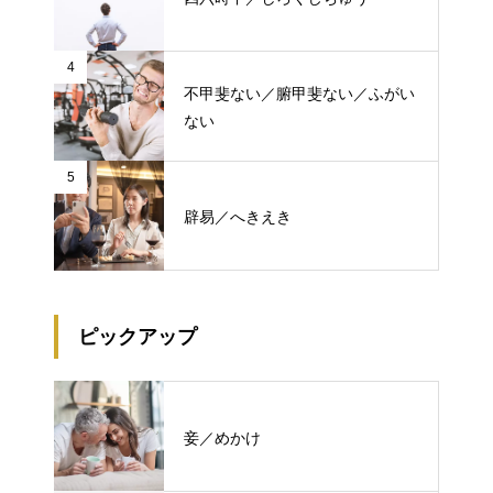
4
不甲斐ない／腑甲斐ない／ふがい
ない
5
辟易／へきえき
ピックアップ
妾／めかけ