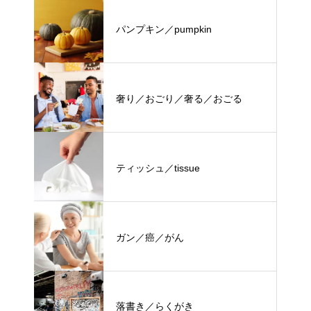
パンプキン／pumpkin
奢り／おごり／奢る／おごる
ティッシュ／tissue
ガン／癌／がん
落書き／らくがき