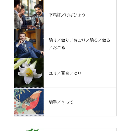
下馬評／げばひょう
驕り／傲り／おごり／驕る／傲る
／おごる
ユリ／百合／ゆり
切手／きって