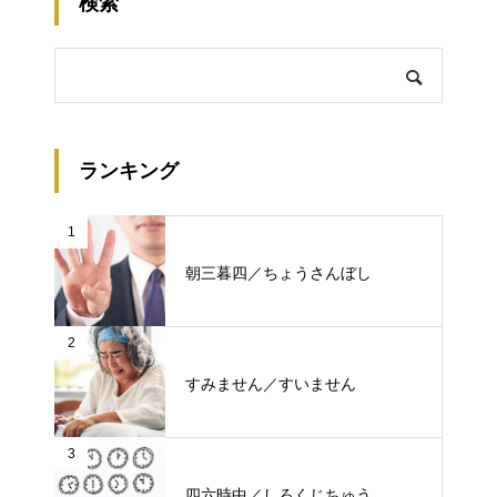
検索
ランキング
1
朝三暮四／ちょうさんぼし
2
すみません／すいません
3
四六時中／しろくじちゅう