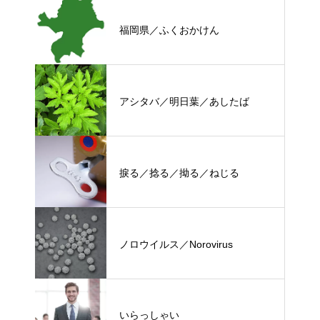
福岡県／ふくおかけん
アシタバ／明日葉／あしたば
捩る／捻る／拗る／ねじる
ノロウイルス／Norovirus
いらっしゃい