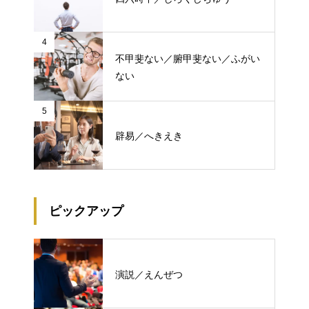
4
不甲斐ない／腑甲斐ない／ふがい
ない
5
辟易／へきえき
ピックアップ
演説／えんぜつ