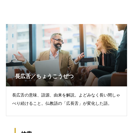
長広舌／ちょうこうぜつ
長広舌の意味、語源、由来を解説。よどみなく長い間しゃ
べり続けること。仏教語の「広長舌」が変化した語。