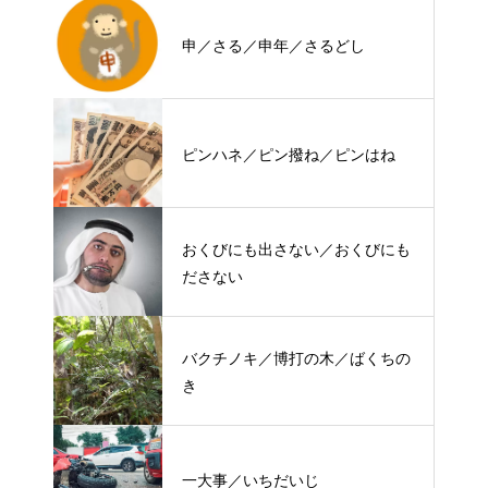
申／さる／申年／さるどし
ピンハネ／ピン撥ね／ピンはね
おくびにも出さない／おくびにも
ださない
バクチノキ／博打の木／ばくちの
き
一大事／いちだいじ