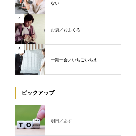
ない
4
お袋／おふくろ
5
一期一会／いちごいちえ
ピックアップ
明日／あす