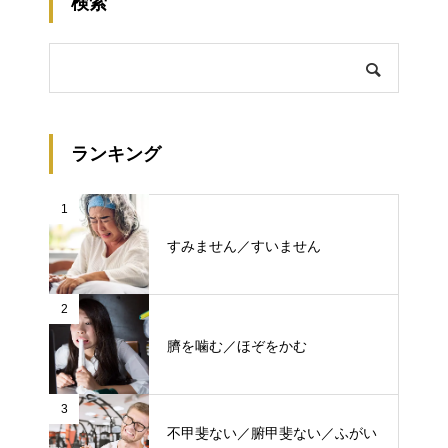
検索
ランキング
1
すみません／すいません
2
臍を噛む／ほぞをかむ
3
不甲斐ない／腑甲斐ない／ふがい