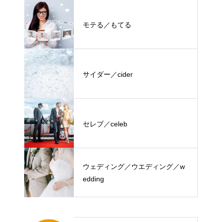
モテる／もてる
サイダー／cider
セレブ／celeb
ウェディング／ウエディング／w
edding